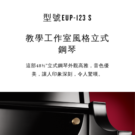
型號EUP-123 S
教學工作室風格立式
鋼琴
這部48½”立式鋼琴外觀高雅，音色優
美，讓人印象深刻，令人驚嘆。