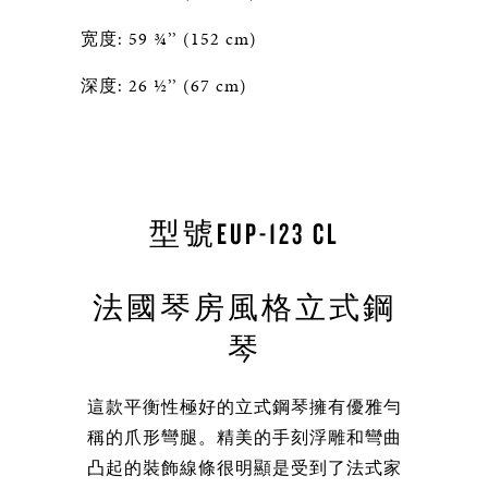
宽度: 59 ¾’’ (152 cm)
深度: 26 ½’’ (67 cm)
型號EUP-123 CL
法國琴房風格立式鋼
琴
這款平衡性極好的立式鋼琴擁有優雅勻
稱的爪形彎腿。精美的手刻浮雕和彎曲
凸起的裝飾線條很明顯是受到了法式家