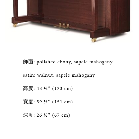
飾面: polished ebony, sapele mahogany
satin: walnut, sapele mahogany
高度: 48 ½’’ (123 cm)
宽度: 59 ½’’ (151 cm)
深度: 26 ½’’ (67 cm)