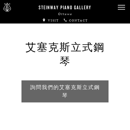
Canadian Artists
STEINWAY PIANO GALLERY
Ottawa
Immortal Artists
VISIT
CONTACT
All-Steinway Schools
Local Concert Halls
艾塞克斯立式鋼
琴
CONTACT US
詢問我們的艾塞克斯立式鋼
琴