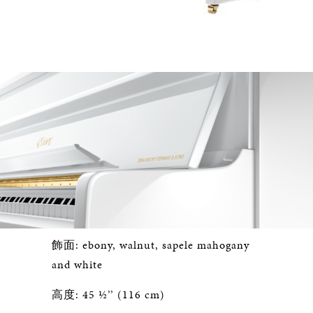
飾面: ebony, walnut, sapele mahogany
and white
高度: 45 ½’’ (116 cm)