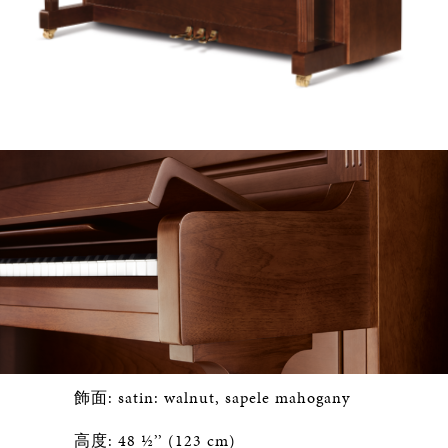
飾面: satin: walnut, sapele mahogany
高度: 48 ½’’ (123 cm)