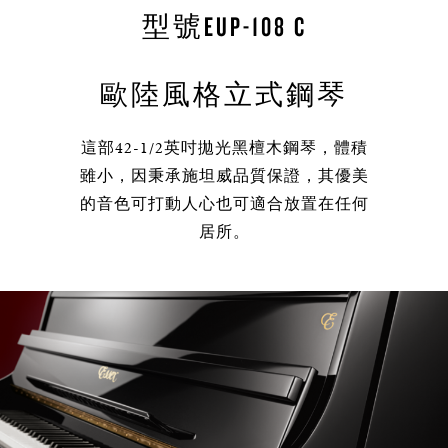
型號EUP-108 C
歐陸風格立式鋼琴
這部42-1/2英吋拋光黑檀木鋼琴，體積
雖小，因秉承施坦威品質保證，其優美
的音色可打動人心也可適合放置在任何
居所。