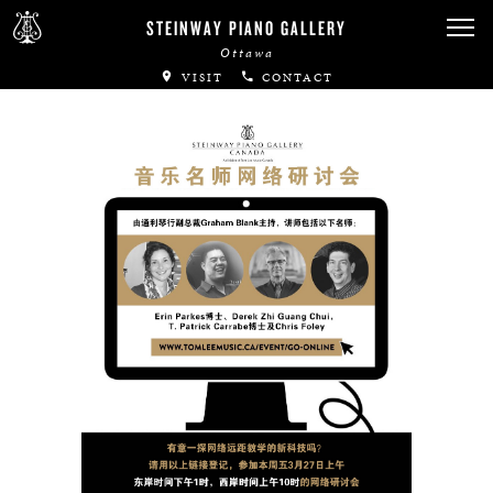
Canadian Artists
STEINWAY PIANO GALLERY
Ottawa
Immortal Artists
VISIT
CONTACT
All-Steinway Schools
Local Concert Halls
CONTACT US